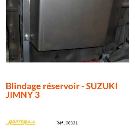
Blindage réservoir - SUZUKI
JIMNY 3
Réf .
08031