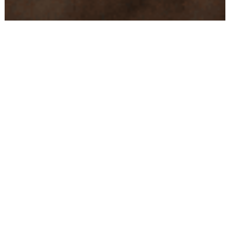
Conseils
Livraison
personnalisés
rapide
Paiement
Paiement
sécurisé
3x/4x