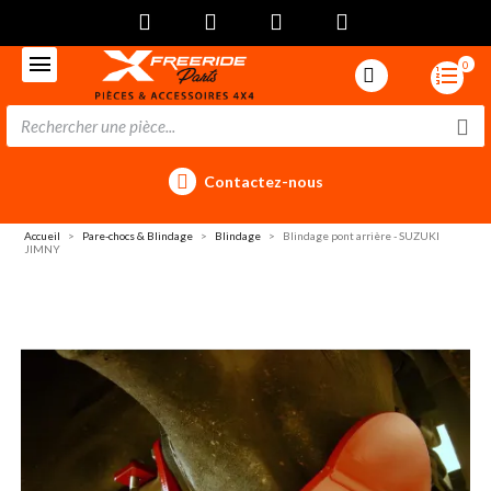
0
Contactez-nous
Accueil
Pare-chocs & Blindage
Blindage
Blindage pont arrière - SUZUKI
JIMNY