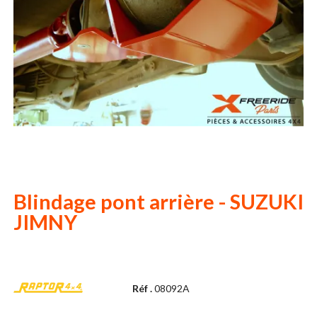
Blindage pont arrière - SUZUKI
JIMNY
Réf .
08092A