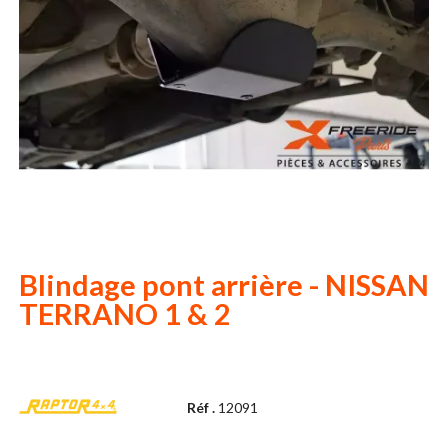
Blindage pont arrière - NISSAN
TERRANO 1 & 2
Réf .
12091