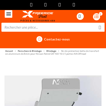
0
Contactez-nous
Accueil
Pare-chocs & Blindage
Blindage
Ski de protection boîte de transfert
en aluminium de 8mm pour Nissan Patrol GR Y60 Y61 5 portes N4-Offroad