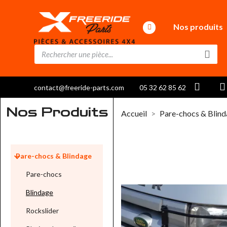
Nos produits
contact@freeride-parts.com
05 32 62 85 62
Nos Produits
Accueil
Pare-chocs & Blin

Pare-chocs & Blindage
Pare-chocs
Blindage
Rockslider