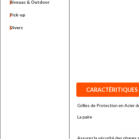

Bivouac & Outdoor

Pick-up

Divers
CARACTÉRITIQUES
Grilles de Protection en Acier 
La paire
Assurez la sécurité des phares a