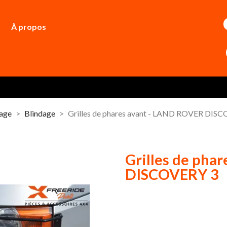
À propos
dage
Blindage
Grilles de phares avant - LAND ROVER DIS
Grilles de pha
DISCOVERY 3