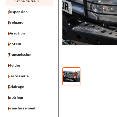
Platine de treuil

Suspension

Freinage

Direction

Moteur

Transmission

Fluides

Carrosserie

Eclairage

Intérieur

Franchissement