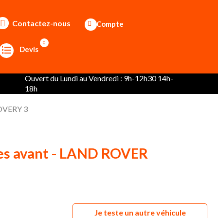
Contactez-nous
Compte
0
Devis
Ouvert du Lundi au Vendredi : 9h-12h30 14h-
18h
COVERY 3
res avant - LAND ROVER
Je teste un autre véhicule