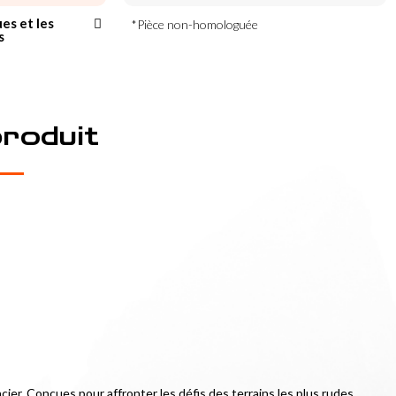
ues et les
*Pièce non-homologuée
s
produit
ier. Conçues pour affronter les défis des terrains les plus rudes, 