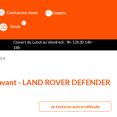
Contactez-nous
Compte
0
Devis
Ouvert du Lundi au Vendredi : 9h-12h30 14h-
18h
DER
 avant - LAND ROVER DEFENDER
Je teste un autre véhicule