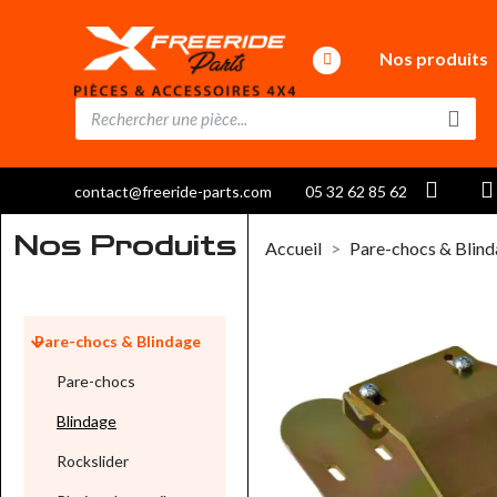
Nos produits
contact@freeride-parts.com
05 32 62 85 62
Nos Produits
Accueil
Pare-chocs & Blin

Pare-chocs & Blindage
Pare-chocs
Blindage
Rockslider