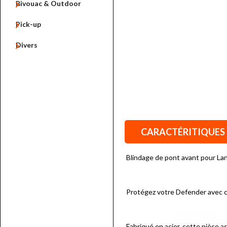

Bivouac & Outdoor

Pick-up

Divers
CARACTÉRITIQUES
Blindage de pont avant pour L
Protégez votre Defender avec ce
Fabriqué en acier, cette pièce a