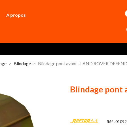
À propos
dage
Blindage
Blindage pont avant - LAND ROVER DEFEN
Blindage pont
Réf .
01092