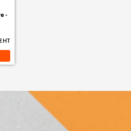
e -
 € HT