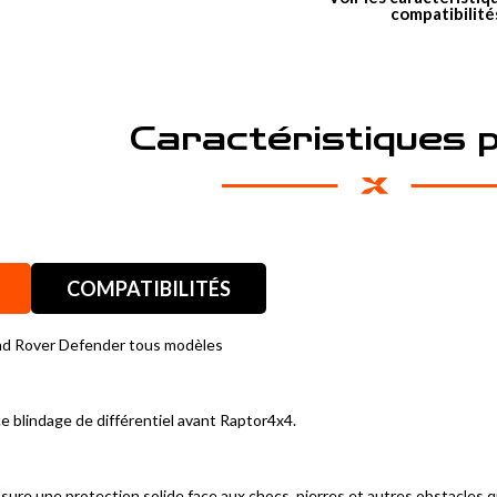
compatibilité
Caractéristiques 
COMPATIBILITÉS
and Rover Defender tous modèles
 blindage de différentiel avant Raptor4x4.
ssure une protection solide face aux chocs, pierres et autres obstacles q