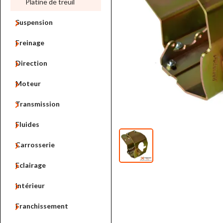
Platine de treuil

Suspension

Freinage

Direction

Moteur

Transmission

Fluides

Carrosserie

Eclairage

Intérieur

Franchissement