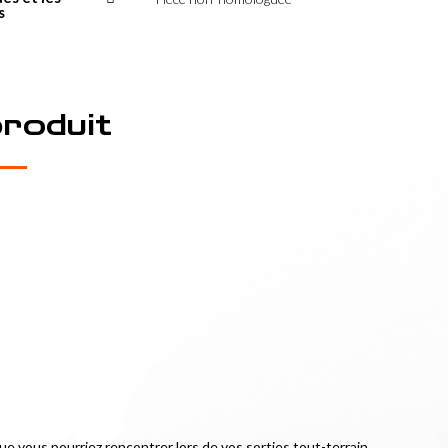
s
produit
ue vous pourriez rencontrer lors de vos sorties tout-terrain.