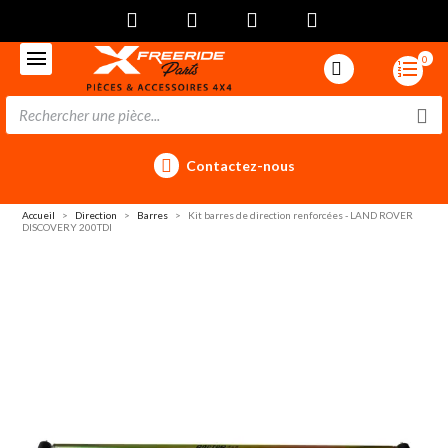
0
Contactez-nous
Accueil
Direction
Barres
Kit barres de direction renforcées - LAND ROVER
DISCOVERY 200TDI