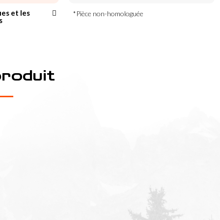
ues et les
*Pièce non-homologuée
s
produit