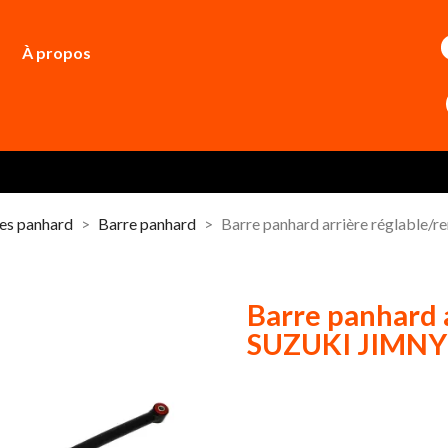
À propos
es panhard
Barre panhard
Barre panhard arrière réglable/
Barre panhard a
SUZUKI JIMNY