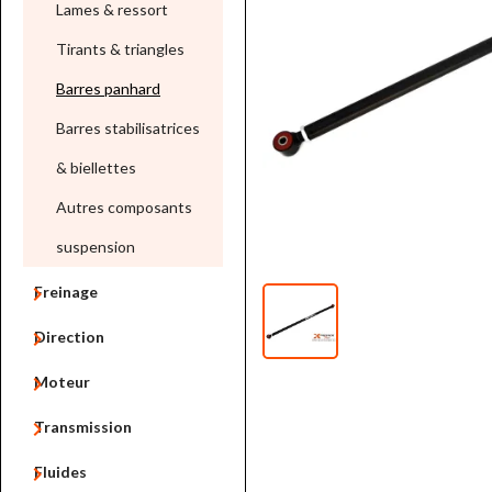
Lames & ressort
Tirants & triangles
Barres panhard
Barres stabilisatrices
& biellettes
Autres composants
suspension

Freinage

Direction

Moteur

Transmission

Fluides