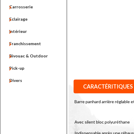

Carrosserie

Eclairage

Intérieur

Franchissement

Bivouac & Outdoor

Pick-up

Divers
CARACTÉRITIQUES
Barre panhard arrière réglable
Avec silent bloc polyuréthane
Indispensable après une réhauss