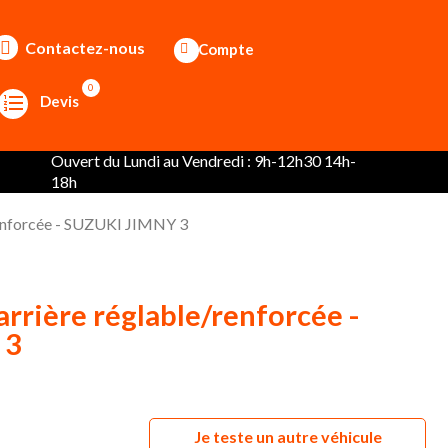
Contactez-nous
Compte
0
Devis
Ouvert du Lundi au Vendredi : 9h-12h30 14h-
18h
renforcée - SUZUKI JIMNY 3
rrière réglable/renforcée -
 3
Je teste un autre véhicule