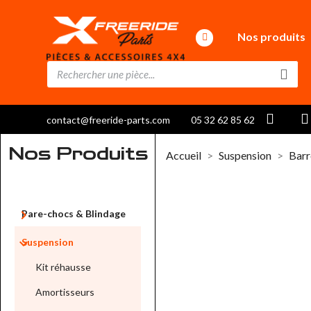
Nos produits
contact@freeride-parts.com
05 32 62 85 62
Nos Produits
Accueil
Suspension
Barr

Pare-chocs & Blindage

Suspension
Kit réhausse
Amortisseurs