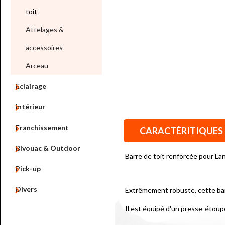
toit
Attelages &
accessoires
Arceau

Eclairage

Intérieur

Franchissement
CARACTÉRITIQUES

Bivouac & Outdoor
Barre de toit renforcée pour La

Pick-up

Divers
Extrêmement robuste, cette barr
Il est équipé d'un presse-étoup