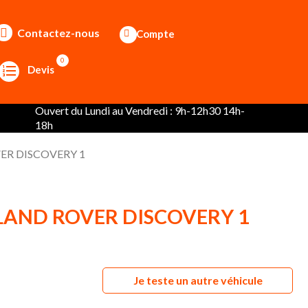
Contactez-nous
Compte
0
Devis
Ouvert du Lundi au Vendredi : 9h-12h30 14h-
18h
OVER DISCOVERY 1
 - LAND ROVER DISCOVERY 1
Je teste un autre véhicule