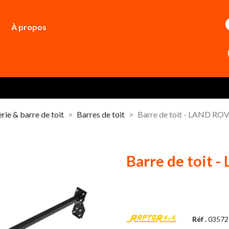
À propos
rie & barre de toit
Barres de toit
Barre de toit - LAND R
Barre de toit
Réf .
03572