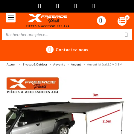
0
Contactez-nous
Accueil
Bivouac & Outdoor
Auvents
Auvent
Auvent latéral 2.5M X 3M