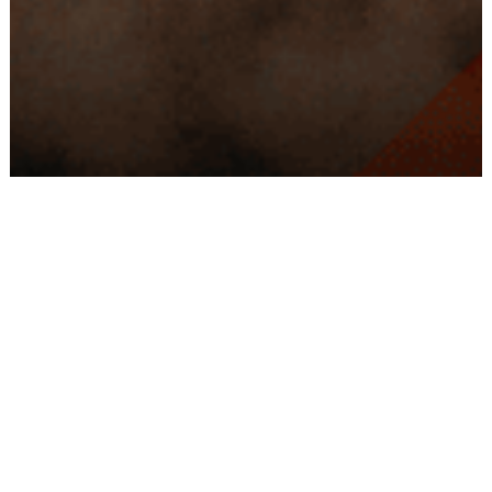
Conseils
Livraison
personnalisés
rapide
Paiement
Paiement
sécurisé
3x/4x