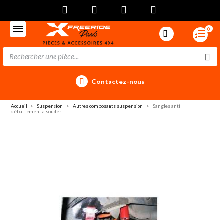
0
Contactez-nous
Accueil
Suspension
Autres composants suspension
Sangles anti
débattement a souder