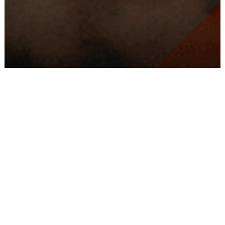
Conseils
Livraison
personnalisés
rapide
Paiement
Paiement
sécurisé
3x/4x