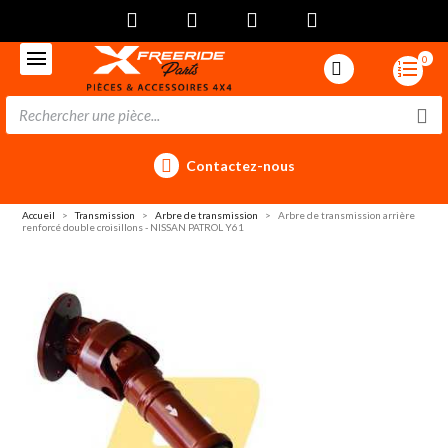
0
Contactez-nous
Accueil
Transmission
Arbre de transmission
Arbre de transmission arrière
renforcé double croisillons - NISSAN PATROL Y61