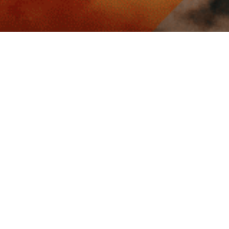
Paiement sécurisé
Paiement 3x
cter
Informations