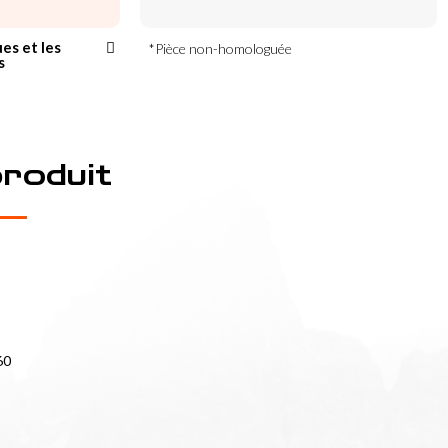
ues et les
*Pièce non-homologuée
s
produit
60