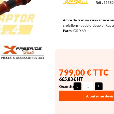
Réf .
11382
Arbre de transmission arrière r
croisillons (double-double) Rap
Patrol GR Y60
799,00 € TTC
665,83 € HT
Quantité
Ajouter au devis