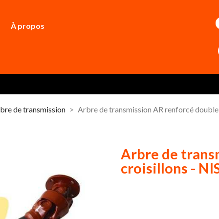
À propos
bre de transmission
Arbre de transmission AR renforcé doubl
Arbre de trans
croisillons - 