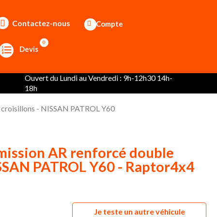
Contactez-nous
Compte
0
Devis
Ouvert du Lundi au Vendredi : 9h-12h30 14h-
18h
e croisillons - NISSAN PATROL Y60
mission AR renforcé double
NISSAN PATROL Y60 - Raptor4x4
Je teste un autre véhicule