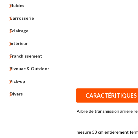

Fluides

Carrosserie

Eclairage

Intérieur

Franchissement

Bivouac & Outdoor

Pick-up

Divers
CARACTÉRITIQUES
Arbre de transmission arrière r
mesure 53 cm entièrement ferm