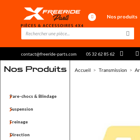
Nos produits
contact@freeride-parts.com
05 32 62 85 62
Nos Produits
Accueil
Transmission
Ar

Pare-chocs & Blindage

Suspension

Freinage

Direction