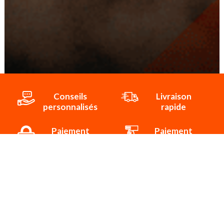
Conseils
Livraison
personnalisés
rapide
Paiement
Paiement
sécurisé
3x/4x