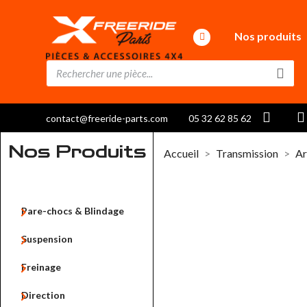
Nos produits
contact@freeride-parts.com
05 32 62 85 62
Nos Produits
Accueil
Transmission
Ar

Pare-chocs & Blindage

Suspension

Freinage

Direction