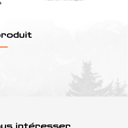
s
produit
ous intéresser