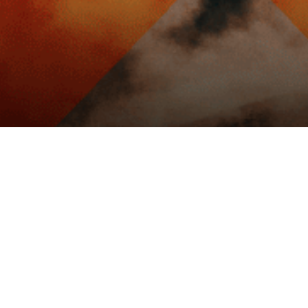
Paiement sécurisé
Paiement 3x
cter
Informations