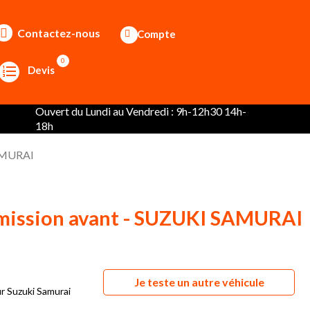
Contactez-nous
Compte
0
Devis
Ouvert du Lundi au Vendredi : 9h-12h30 14h-
18h
SAMURAI
smission avant - SUZUKI SAMURAI
Je teste un autre véhicule
r Suzuki Samurai