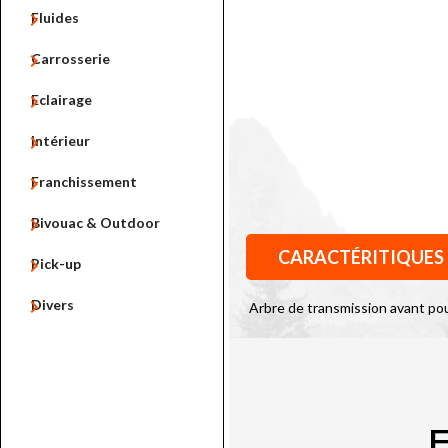

Fluides

Carrosserie

Eclairage

Intérieur

Franchissement

Bivouac & Outdoor
CARACTÉRITIQUES

Pick-up

Divers
Arbre de transmission avant po
P