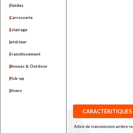

Fluides

Carrosserie

Eclairage

Intérieur

Franchissement

Bivouac & Outdoor

Pick-up

Divers
CARACTÉRITIQUES
Arbre de transmission arrière r