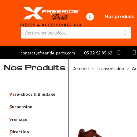
Nos produits
contact@freeride-parts.com
05 32 62 85 62
Nos Produits
Accueil
Transmission
Ar

Pare-chocs & Blindage

Suspension

Freinage

Direction