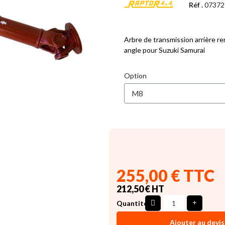
Réf .
07372
Arbre de transmission arrière r
angle pour Suzuki Samurai
Option
255,00 € TTC
212,50 € HT
Quantité
Ajouter au devis