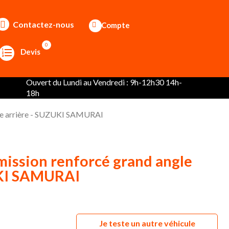
Contactez-nous
Compte
0
Devis
Ouvert du Lundi au Vendredi : 9h-12h30 14h-
18h
gle arrière - SUZUKI SAMURAI
mission renforcé grand angle
UKI SAMURAI
Je teste un autre véhicule