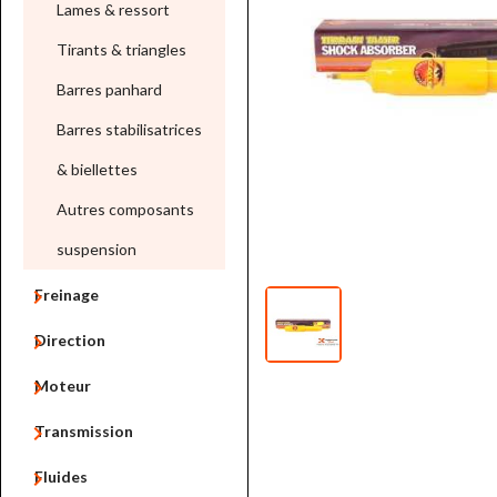
Lames & ressort
Tirants & triangles
Barres panhard
Barres stabilisatrices
& biellettes
Autres composants
suspension

Freinage

Direction

Moteur

Transmission

Fluides