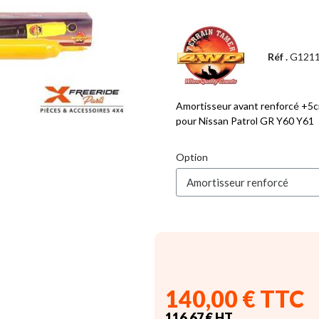
Réf .
G121
Amortisseur avant renforcé +5c
pour Nissan Patrol GR Y60 Y61
Option
140,00 € TTC
116,67 € HT