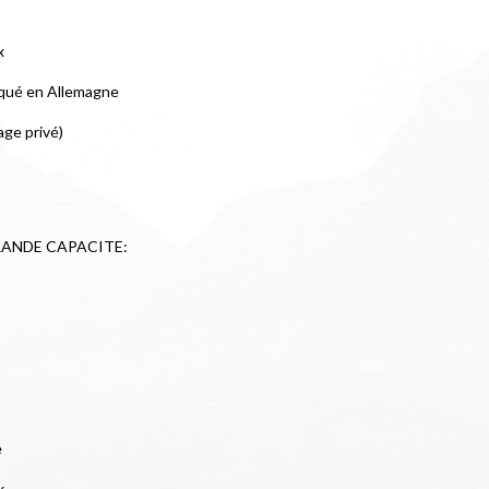
x
iqué en Allemagne
age privé)
ANDE CAPACITE:
e
x