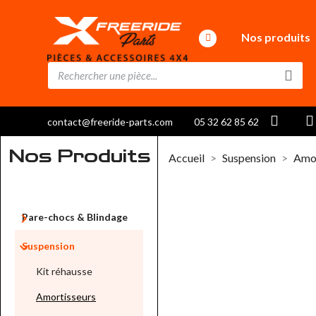
Nos produits
contact@freeride-parts.com
05 32 62 85 62
Nos Produits
Accueil
Suspension
Amor

Pare-chocs & Blindage

Suspension
Kit réhausse
Amortisseurs