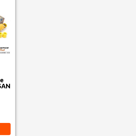
re
SSAN
1