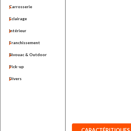

Carrosserie

Eclairage

Intérieur

Franchissement

Bivouac & Outdoor

Pick-up

Divers
CARACTÉRITIQUES