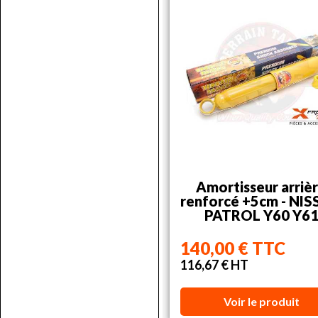
Amortisseur arriè
renforcé +5cm - NI
PATROL Y60 Y6
140,00 € TTC
116,67 € HT
Voir le produit