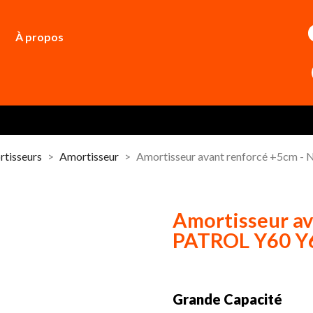
À propos
tisseurs
Amortisseur
Amortisseur avant renforcé +5cm 
Amortisseur av
PATROL Y60 Y6
Grande Capacité