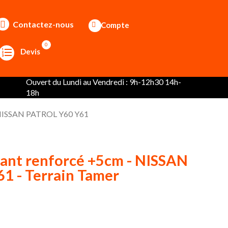
Contactez-nous
Compte
0
Devis
Ouvert du Lundi au Vendredi : 9h-12h30 14h-
18h
- NISSAN PATROL Y60 Y61
ant renforcé +5cm - NISSAN
1 - Terrain Tamer