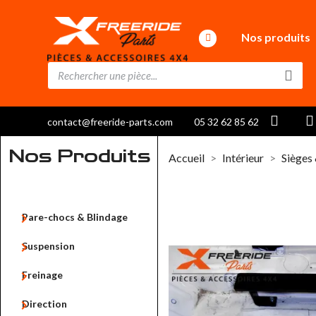
Nos produits
contact@freeride-parts.com
05 32 62 85 62
Nos Produits
Accueil
Intérieur
Sièges

Pare-chocs & Blindage

Suspension

Freinage

Direction