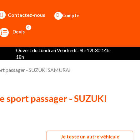
Contactez-nous
Compte
0
Devis
Ouvert du Lundi au Vendredi : 9h-12h30 14h-
18h
port passager - SUZUKI SAMURAI
e sport passager - SUZUKI
Je teste un autre véhicule