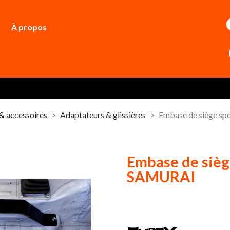
À propos
 & accessoires
Adaptateurs & glissières
Embase de siège s
Embase de sièg
SAMURAI