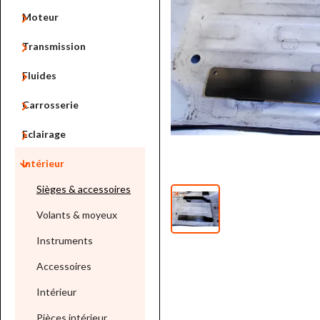

Moteur

Transmission

Fluides

Carrosserie

Eclairage

Intérieur
Sièges & accessoires
Volants & moyeux
Instruments
Accessoires
Intérieur
Pièces intérieur