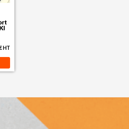
ort
KI
 € HT