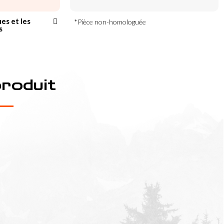
ues et les
*Pièce non-homologuée
s
produit