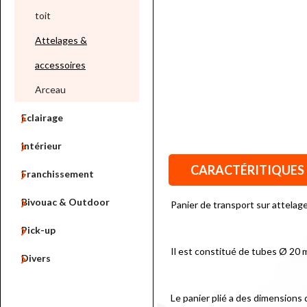
toit
Attelages &
accessoires
Arceau

Eclairage

Intérieur
CARACTÉRITIQUES

Franchissement

Bivouac & Outdoor
Panier de transport sur attelag

Pick-up
Il est constitué de tubes Ø 20 

Divers
Le panier plié a des dimensions 