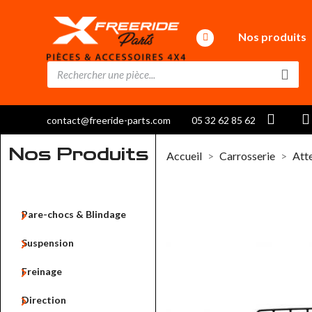
Nos produits
contact@freeride-parts.com
05 32 62 85 62
Nos Produits
Accueil
Carrosserie
Att

Pare-chocs & Blindage

Suspension

Freinage

Direction