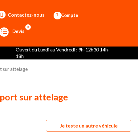
Contactez-nous
Compte
0
Devis
Ouvert du Lundi au Vendredi : 9h-12h30 14h-
18h
t sur attelage
port sur attelage
Je teste un autre véhicule