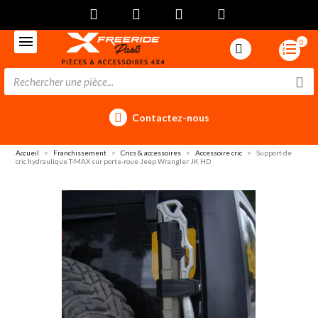
0
Contactez-nous
Accueil
Franchissement
Crics & accessoires
Accessoire cric
Support de
cric hydraulique T-MAX sur porte-roue Jeep Wrangler JK HD