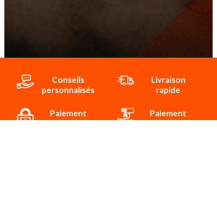
Conseils
Livraison
personnalisés
rapide
Paiement
Paiement
sécurisé
3x/4x